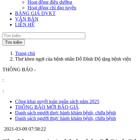
Hoạt động điều dưỡng
Hoạt động chỉ đạo tuyến
BẢNG GIÁ DVKT
VĂN BẢN
LIÊN HỆ
Trang chủ
Thư khen ngợi của bệnh nhân Đỗ Đình Độ tặng bệnh viện
THÔNG BÁO -
:
:
Công khai quyết toán ngân sách năm 2025
THÔNG BÁO MỜI BÁO GIÁ
Danh sách người thực hành khám bệnh, chữa bệnh
Danh sách người thực hành khám bệnh, chữa bệnh
2021-03-09 07:58:22