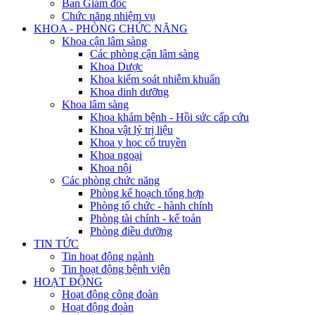
Ban Giám đốc
Chức năng nhiệm vụ
KHOA - PHÒNG CHỨC NĂNG
Khoa cận lâm sàng
Các phòng cận lâm sàng
Khoa Dược
Khoa kiểm soát nhiễm khuẩn
Khoa dinh dưỡng
Khoa lâm sàng
Khoa khám bệnh - Hồi sức cấp cứu
Khoa vật lý trị liệu
Khoa y học cổ truyền
Khoa ngoại
Khoa nội
Các phòng chức năng
Phòng kế hoạch tổng hợp
Phòng tổ chức - hành chính
Phòng tài chính - kế toán
Phòng điều dưỡng
TIN TỨC
Tin hoạt động ngành
Tin hoạt động bệnh viện
HOẠT ĐỘNG
Hoạt động công đoàn
Hoạt động đoàn