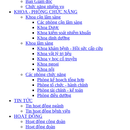
Ban Giám đốc
Chức năng nhiệm vụ
KHOA - PHÒNG CHỨC NĂNG
Khoa cận lâm sàng
Các phòng cận lâm sàng
Khoa Dược
Khoa kiểm soát nhiễm khuẩn
Khoa dinh dưỡng
Khoa lâm sàng
Khoa khám bệnh - Hồi sức cấp cứu
Khoa vật lý trị liệu
Khoa y học cổ truyền
Khoa ngoại
Khoa nội
Các phòng chức năng
Phòng kế hoạch tổng hợp
Phòng tổ chức - hành chính
Phòng tài chính - kế toán
Phòng điều dưỡng
TIN TỨC
Tin hoạt động ngành
Tin hoạt động bệnh viện
HOẠT ĐỘNG
Hoạt động công đoàn
Hoạt động đoàn