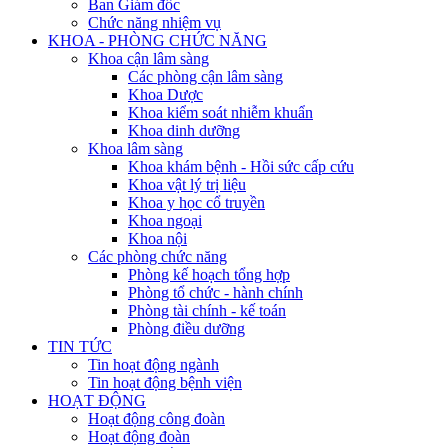
Ban Giám đốc
Chức năng nhiệm vụ
KHOA - PHÒNG CHỨC NĂNG
Khoa cận lâm sàng
Các phòng cận lâm sàng
Khoa Dược
Khoa kiểm soát nhiễm khuẩn
Khoa dinh dưỡng
Khoa lâm sàng
Khoa khám bệnh - Hồi sức cấp cứu
Khoa vật lý trị liệu
Khoa y học cổ truyền
Khoa ngoại
Khoa nội
Các phòng chức năng
Phòng kế hoạch tổng hợp
Phòng tổ chức - hành chính
Phòng tài chính - kế toán
Phòng điều dưỡng
TIN TỨC
Tin hoạt động ngành
Tin hoạt động bệnh viện
HOẠT ĐỘNG
Hoạt động công đoàn
Hoạt động đoàn