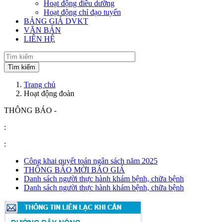
Hoạt động điều dưỡng
Hoạt động chỉ đạo tuyến
BẢNG GIÁ DVKT
VĂN BẢN
LIÊN HỆ
Trang chủ
Hoạt động đoàn
THÔNG BÁO -
:
:
Công khai quyết toán ngân sách năm 2025
THÔNG BÁO MỜI BÁO GIÁ
Danh sách người thực hành khám bệnh, chữa bệnh
Danh sách người thực hành khám bệnh, chữa bệnh