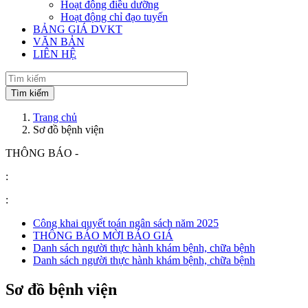
Hoạt động điều dưỡng
Hoạt động chỉ đạo tuyến
BẢNG GIÁ DVKT
VĂN BẢN
LIÊN HỆ
Trang chủ
Sơ đồ bệnh viện
THÔNG BÁO -
:
:
Công khai quyết toán ngân sách năm 2025
THÔNG BÁO MỜI BÁO GIÁ
Danh sách người thực hành khám bệnh, chữa bệnh
Danh sách người thực hành khám bệnh, chữa bệnh
Sơ đồ bệnh viện