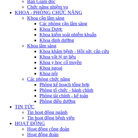
Ban Giám đốc
Chức năng nhiệm vụ
KHOA - PHÒNG CHỨC NĂNG
Khoa cận lâm sàng
Các phòng cận lâm sàng
Khoa Dược
Khoa kiểm soát nhiễm khuẩn
Khoa dinh dưỡng
Khoa lâm sàng
Khoa khám bệnh - Hồi sức cấp cứu
Khoa vật lý trị liệu
Khoa y học cổ truyền
Khoa ngoại
Khoa nội
Các phòng chức năng
Phòng kế hoạch tổng hợp
Phòng tổ chức - hành chính
Phòng tài chính - kế toán
Phòng điều dưỡng
TIN TỨC
Tin hoạt động ngành
Tin hoạt động bệnh viện
HOẠT ĐỘNG
Hoạt động công đoàn
Hoạt động đoàn