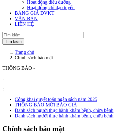
Hoạt động điều dưỡng
Hoạt động chỉ đạo tuyến
BẢNG GIÁ DVKT
VĂN BẢN
LIÊN HỆ
Trang chủ
Chính sách bảo mật
THÔNG BÁO -
:
:
Công khai quyết toán ngân sách năm 2025
THÔNG BÁO MỜI BÁO GIÁ
Danh sách người thực hành khám bệnh, chữa bệnh
Danh sách người thực hành khám bệnh, chữa bệnh
Chính sách bảo mật