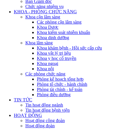
Ban Giám đốc
Chức năng nhiệm vụ
KHOA - PHÒNG CHỨC NĂNG
Khoa cận lâm sàng
Các phòng cận lâm sàng
Khoa Dược
Khoa kiểm soát nhiễm khuẩn
Khoa dinh dưỡng
Khoa lâm sàng
Khoa khám bệnh - Hồi sức cấp cứu
Khoa vật lý trị liệu
Khoa y học cổ truyền
Khoa ngoại
Khoa nội
Các phòng chức năng
Phòng kế hoạch tổng hợp
Phòng tổ chức - hành chính
Phòng tài chính - kế toán
Phòng điều dưỡng
TIN TỨC
Tin hoạt động ngành
Tin hoạt động bệnh viện
HOẠT ĐỘNG
Hoạt động công đoàn
Hoạt động đoàn